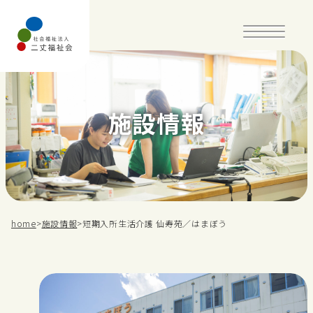
施設情報
二丈福祉会について
施設情報
採用情報
home
>
施設情報
>
短期入所生活介護 仙寿苑／はまぼう
お知らせ